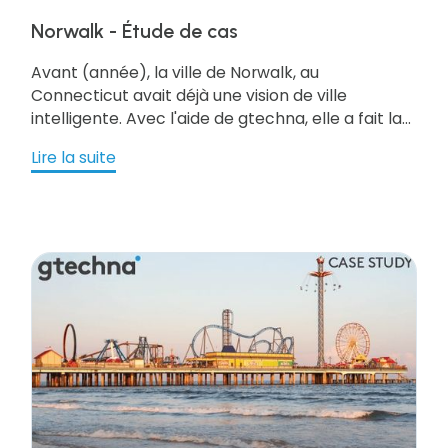
Norwalk - Étude de cas
Avant (année), la ville de Norwalk, au
Connecticut avait déjà une vision de ville
intelligente. Avec l'aide de gtechna, elle a fait la
transition vers une prise en charge de la gestion
Lire la suite
de son stationnement par un organisme de
stationnement structuré comme un fonds
d'entreprise. Ce système autonome ne compte
que sur les revenus perçus des droits de
stationnement, des baux et d’autres frais
connexes, plutôt que de l'argent des
contribuables.