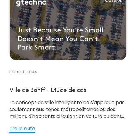
l'utiliser au profit de leur ville et faire du
stationnement un processus facile pour leurs
clients et leur personnel.
ÉTUDE DE CAS
Ville de Banff - Étude de cas
Le concept de ville intelligente ne s'applique pas
seulement aux zones métropolitaines où des
millions d'habitants circulent en voiture ou dans
les transports publics. Les petites communautés
Lire la suite
peuvent tout aussi bien utiliser la technologie