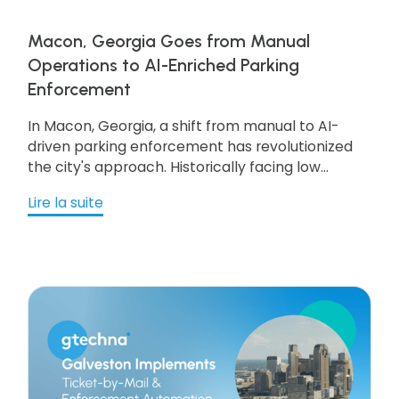
Macon, Georgia Goes from Manual
Operations to AI-Enriched Parking
Enforcement
In Macon, Georgia, a shift from manual to AI-
driven parking enforcement has revolutionized
the city's approach. Historically facing low
coverage, Macon now boasts cutting-edge AI-
Lire la suite
driven License Plate Recognition and GPS
navigation, ensuring efficient digitized curb
management.