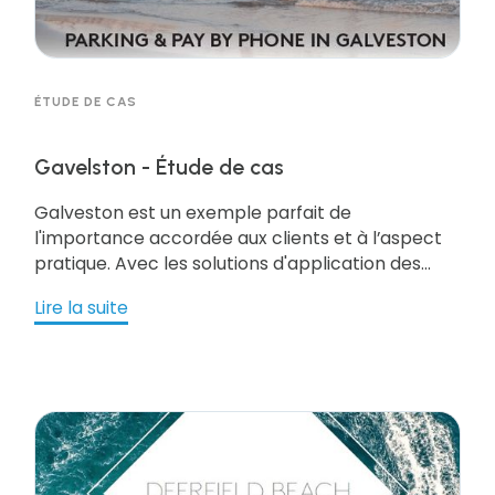
ÉTUDE DE CAS
Gavelston - Étude de cas
Galveston est un exemple parfait de
l'importance accordée aux clients et à l’aspect
pratique. Avec les solutions d'application des
règlements en temps réel de gtechna offrant
Lire la suite
des délais de grâce aux touristes et aux résidents,
et des interfaces avec la technologie de
paiement mobile et des kiosques, Galveston a
grandement amélioré l'expérience de
stationnement le long de sa célèbre digue.