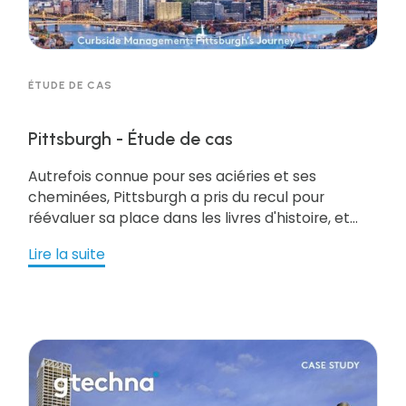
utilisateurs finaux, ce qui exige des niveaux sans
précédent d'intégration privée et publique pour
des déploiements réussis. Téléchargez le
document pour en savoir plus !
ÉTUDE DE CAS
Pittsburgh - Étude de cas
Autrefois connue pour ses aciéries et ses
cheminées, Pittsburgh a pris du recul pour
réévaluer sa place dans les livres d'histoire, et
elle a choisi d'innover et de se concentrer sur
Lire la suite
l'avenir. Une partie de cette innovation se trouve
dans le désir de Pittsburgh de maximiser l'espace
dont elle dispose tout en faisant de son mieux
pour garantir une expérience positive aux clients.