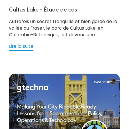
Cultus Lake - Étude de cas
Autrefois un secret tranquille et bien gardé de la
vallée du Fraser, le parc de Cultus Lake, en
Colombie-Britannique, est devenu une
destination touristique en plein essor et à
Lire la suite
proximité de Vancouver (~100 km). Cultus Lake
compte plus de 480 locataires résidentiels, 21
propriétés commerciales, un camping de 600
unités et plus de 1 000 places de stationnement
réparties sur trois terrains, dont beaucoup sont
utilisées quotidiennement. Obtenez cette
ressource pour en savoir plus !