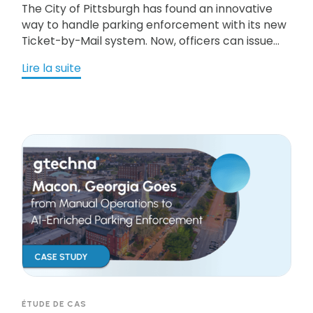
The City of Pittsburgh has found an innovative
way to handle parking enforcement with its new
Ticket-by-Mail system. Now, officers can issue
tickets remotely while avoiding risky face-to-
Lire la suite
face interactions and covering more ground—
even during evenings and nights. It’s a win-win:
safer working conditions, faster ticketing, and
better coverage. Plus, the extra revenue goes
back into the community for neighborhood
improvements.
ÉTUDE DE CAS