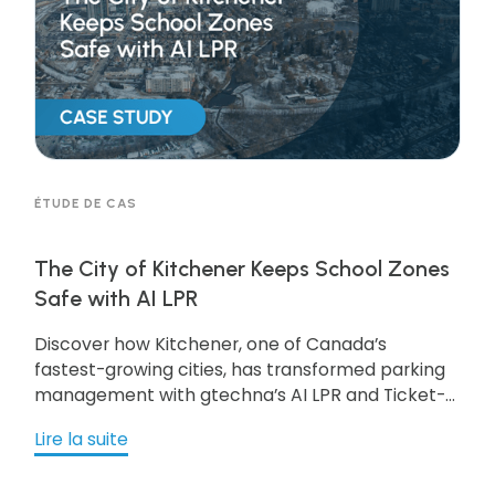
ÉTUDE DE CAS
The City of Kitchener Keeps School Zones
Safe with AI LPR
Discover how Kitchener, one of Canada’s
fastest-growing cities, has transformed parking
management with gtechna’s AI LPR and Ticket-
by-Mail solution. With 64 school zones covered, a
Lire la suite
25-35% increase in parking ticket revenue, and a
100% success rate for contested school zone