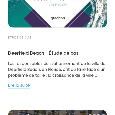
ÉTUDE DE CAS
Deerfield Beach - Étude de cas
Les responsables du stationnement de la ville de
Deerfield Beach, en Floride, ont dû faire face à un
problème de taille : la croissance de la ville.
Cette croissance a entraîné un besoin accru de
Lire la suite
stationnement plus facile et plus efficace, tant
sur l'eau que sur terre. Pour rester à l'avant-
garde, ils ont décidé d'étudier la toute dernière
technologie en matière de stationnement avec
gtechna et de voir comment ils pourraient