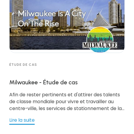
ÉTUDE DE CAS
Milwaukee - Étude de cas
Afin de rester pertinents et d'attirer des talents
de classe mondiale pour vivre et travailler au
centre-ville, les services de stationnement de la
ville de Milwaukee savaient qu'ils devaient être
Lire la suite
des leaders et agir rapidement pour faciliter
cette transformation. La possibilité de rater