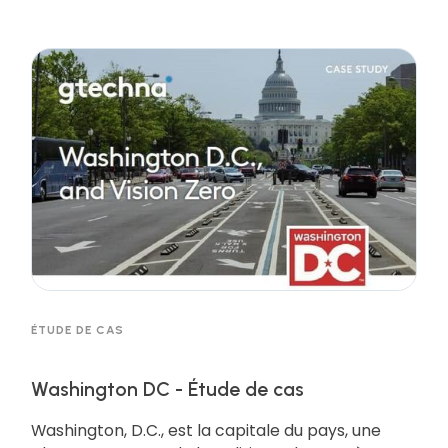
l'occasion de diriger l'évolution de la ville est un
puissant catalyseur de changement pour tout
gouvernement ; et, comme cela a été le cas
pour d'autres agences de stationnement,
l'inaction risque d'impliquer des acteurs externes,
ce qui peut être préjudiciable. Milwaukee a choisi
de devenir l'un de ces leaders en évaluant les
moyens de tirer parti des nouvelles technologies
pour atteindre les buts et objectifs de la ville en
matière de stationnement et de transport.
ÉTUDE DE CAS
Washington DC - Étude de cas
Washington, D.C., est la capitale du pays, une