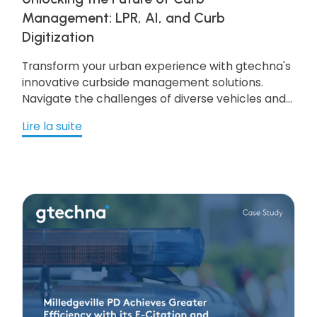
Management: LPR, AI, and Curb
Digitization
Transform your urban experience with gtechna's
innovative curbside management solutions.
Navigate the challenges of diverse vehicles and
limited curb space through AI-driven digitization,
Lire la suite
ensuring efficient enforcement, seamless citizen
interactions, and a harmonious urban
environment. Discover the future of curbside
management – optimized, automated, and
tailored to meet the dynamic needs of modern
cities.