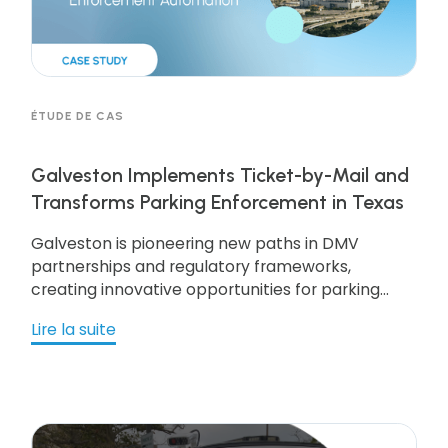
ÉTUDE DE CAS
Galveston Implements Ticket-by-Mail and
Transforms Parking Enforcement in Texas
Galveston is pioneering new paths in DMV
partnerships and regulatory frameworks,
creating innovative opportunities for parking
enforcement across Texan municipalities using
Lire la suite
Ticket-by-mail.