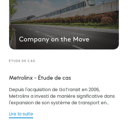
ÉTUDE DE CAS
Metrolinx - Étude de cas
Depuis l'acquisition de GoTransit en 2006,
Metrolinx a investi de manière significative dans
l'expansion de son système de transport en
commun. qui dessert la région de Metro et du
Lire la suite
Grand Toronto, offrant des services de transport
à plus de 7 millions de résidents sur 11 000