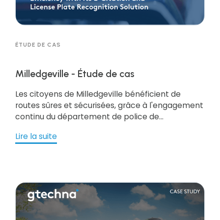
ÉTUDE DE CAS
Milledgeville - Étude de cas
Les citoyens de Milledgeville bénéficient de
routes sûres et sécurisées, grâce à l'engagement
continu du département de police de
Milledgeville en faveur d'un service de police de
Lire la suite
qualité. Le département est l'une l'une des 76
agences qui ont obtenu la certification par
l'Association des chefs de police de Géorgie. Le
MPD est composé de 63 employés, dont 42 sont
des policiers assermentés. assermentés.
Obtenez la ressource pour en savoir plus !