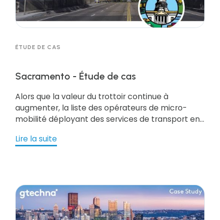
ÉTUDE DE CAS
Sacramento - Étude de cas
Alors que la valeur du trottoir continue à
augmenter, la liste des opérateurs de micro-
mobilité déployant des services de transport en
vélos et scooters électriques s'allonge
Lire la suite
également. Cette activité supplémentaire ajoute
une nouvelle couche de complexité à l'équilibre
des options de mobilité dans des voies publiques
de plus en plus encombrées. Des villes comme
Sacramento cherchent des solutions pour gérer
le trottoir comme un atout tout en influençant le
comportement des opérateurs et de leurs