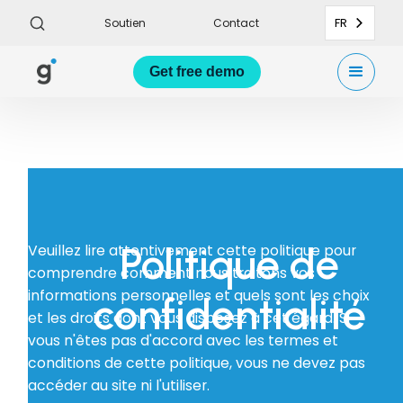
FR
Soutien
Contact
Get
free demo
Politique de
Veuillez lire attentivement cette politique pour
comprendre comment nous traitons vos
informations personnelles et quels sont les choix
confidentialité
et les droits dont vous disposez à cet égard. Si
vous n'êtes pas d'accord avec les termes et
conditions de cette politique, vous ne devez pas
accéder au site ni l'utiliser.