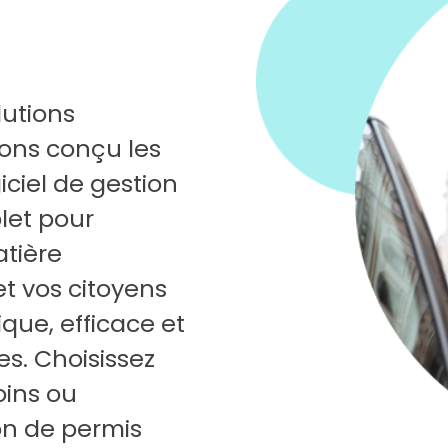
lutions
ons conçu les
iel de gestion
plet pour
atière
et vos citoyens
ique, efficace et
es. Choisissez
oins ou
on de permis