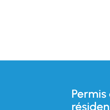
!
Permis
résiden