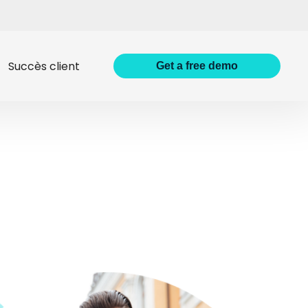
Succès client
Get
a
free demo