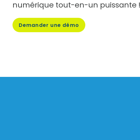
numérique tout-en-un puissante 
Demander
une
démo