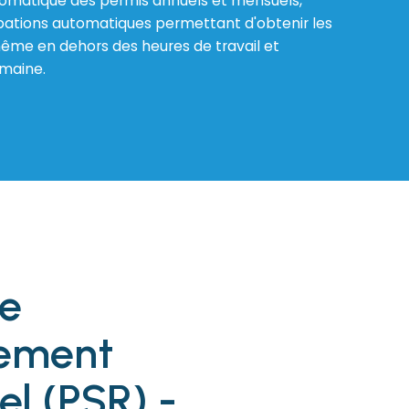
omatique des permis annuels et mensuels,
bations automatiques permettant d'obtenir les
même en dehors des heures de travail et
emaine.
de
nement
el (PSR) -