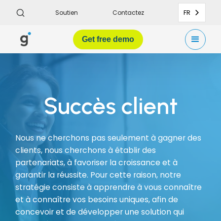
FR
Soutien
Contactez
Get
free demo
Succès client
Nous ne cherchons pas seulement à gagner des
clients, nous cherchons à établir des
partenariats, à favoriser la croissance et à
garantir la réussite. Pour cette raison, notre
stratégie consiste à apprendre à vous connaître
et à connaître vos besoins uniques, afin de
concevoir et de développer une solution qui