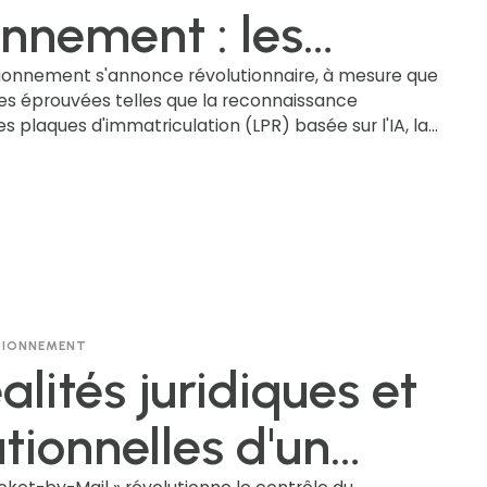
IA
onnement : les
ations qui
ationnement s'annonce révolutionnaire, à mesure que
es éprouvées telles que la reconnaissance
 plaques d'immatriculation (LPR) basée sur l'IA, la
forment le secteur
e des places de stationnement en bordure de
 systèmes basés sur le cloud se développent pour
ces de pointe aux collectivités de tout le pays.
ATIONNEMENT
alités juridiques et
tionnelles d'un