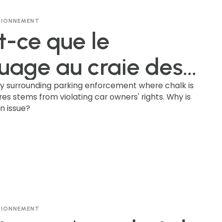
ATIONNEMENT
t-ce que le
age au craie des
 dans le cadre du
y surrounding parking enforcement where chalk is
res stems from violating car owners' rights. Why is
an issue?
ôle du
onnement, et
uoi cette pratique
lle controversée ?
ATIONNEMENT