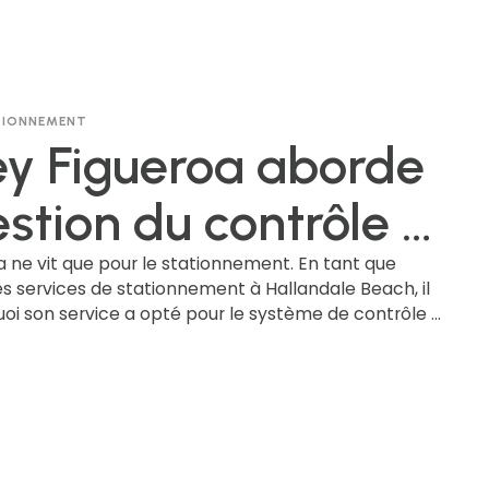
couvrement efficaces et respectueux, et tirer parti
couvrement des
ie pour une gestion fluide du stationnement. Cliquez
lus !
tes axés sur les
ATIONNEMENT
ens
y Figueroa aborde
estion du contrôle à
nce du
 ne vit que pour le stationnement. En tant que
s services de stationnement à Hallandale Beach, il
uoi son service a opté pour le système de contrôle à
onnement à
ket-by-Mail » de gtechna et comment cette mise à
liorer la vie en ville et augmenter les recettes liées
ndale Beach
nt.