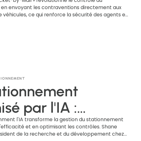
me de vote par
cket-by-Mail » révolutionne le contrôle du
en envoyant les contraventions directement aux
e véhicules, ce qui renforce la sécurité des agents et
espondance
fficacité. Bien que des adaptations juridiques soient
es villes comme Pittsburgh constatent déjà les
e système moderne, qui favorise le respect de la
n et augmente les recettes. Découvrez comment
n rationalise le contrôle du stationnement et rend
ûres !
ATIONNEMENT
ationnement
sé par l'IA :
sion, performance
ent l'IA transforme la gestion du stationnement
'efficacité et en optimisant les contrôles. Shane
ésident de la recherche et du développement chez
iorité aux personnes