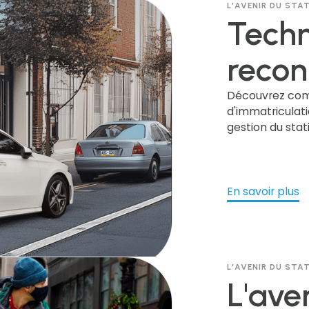
L'AVENIR DU ST
collec
Techn
peuve
recon
explo
plaq
Découvrez com
d'immatriculatio
gestion du stat
d'imm
améliorant le r
tout en relevant
: conc
conformité léga
En savoir plus
respo
gesti
L'AVENIR DU ST
stati
L'ave