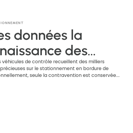
ATIONNEMENT
es données la
naissance des
ues
s véhicules de contrôle recueillent des milliers
 précieuses sur le stationnement en bordure de
tionnellement, seule la contravention est conservée.
atriculation basée
ment la reconnaissance automatique des plaques
on (LPR) basée sur l'IA permet de préserver ces
'IA (AI LPR) permet-
les transformer en informations exploitables qui
gestion du stationnement, favorisent des
e collecter, et
 plus judicieux et profitent à l'ensemble de la
ent les