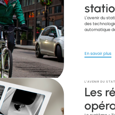
par l'
stati
innov
L'avenir du st
des technologi
automatique des
trans
gestion précis
trottoir et les
offrir des servi
En savoir plus
L'AVENIR DU ST
Les ré
opéra