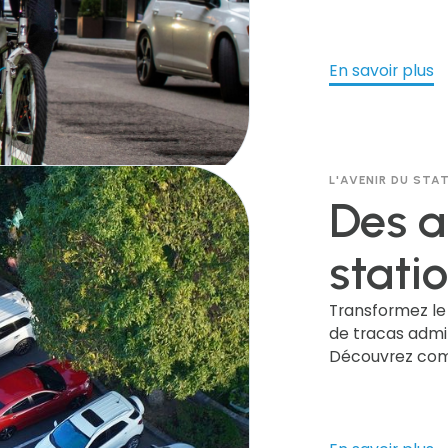
gtechna, aborde
stationnement,
d'immatriculat
précise.
En savoir plus
L'AVENIR DU ST
Des 
stati
parten
Transformez le
de tracas admin
Découvrez com
temps
recettes axés s
publique, rehau
plac
communauté. D