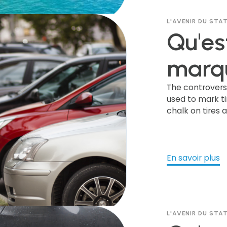
L'AVENIR DU ST
Qu'es
marqu
pneus
The controvers
used to mark ti
chalk on tires 
contr
stati
En savoir plus
pourq
est-e
L'AVENIR DU ST