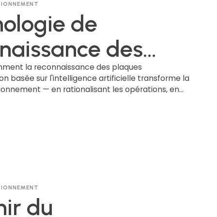
ATIONNEMENT
tivités locales
ologie de
nt-elles les
naissance des
iter ?
ues
ment la reconnaissance des plaques
n basée sur l'intelligence artificielle transforme la
ionnement — en rationalisant les opérations, en
atriculation par IA
espect des règles et en renforçant la sécurité —
 les défis liés à la protection de la vie privée, à la
ilier innovation et
le et à la confiance du public.
nsabilité dans la
on du
ATIONNEMENT
onnement assistée
nir du