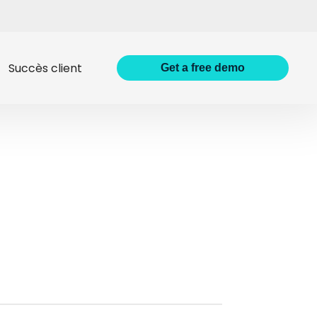
Succès client
Get
a
free demo