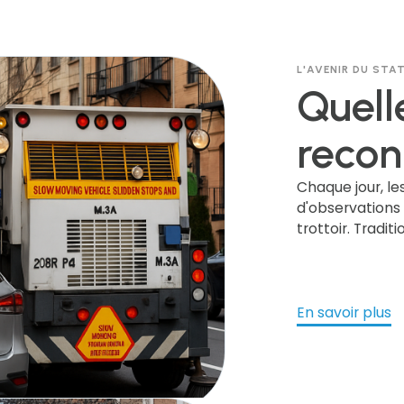
L'AVENIR DU ST
Quell
recon
plaq
Chaque jour, le
d'observations
trottoir. Tradi
d'imm
Découvrez com
d'immatriculati
sur l
données et de 
améliorent la 
En savoir plus
elle d
investissements
communauté.
comm