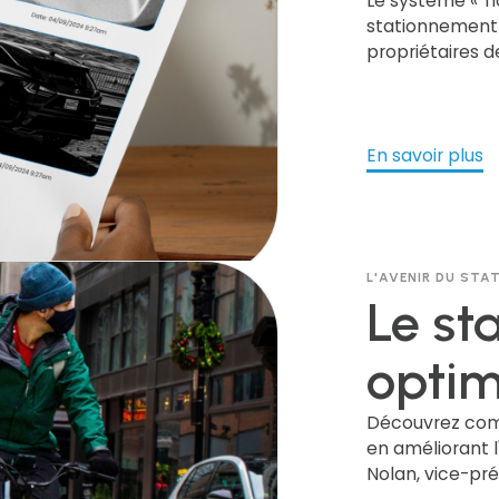
systè
Le système « Ti
stationnement 
propriétaires d
corr
améliore leur e
nécessaires, d
avantages de c
réglementatio
En savoir plus
cette innovatio
les villes plus s
L'AVENIR DU ST
Le st
optimi
préci
Découvrez comm
en améliorant l
Nolan, vice-pr
et pr