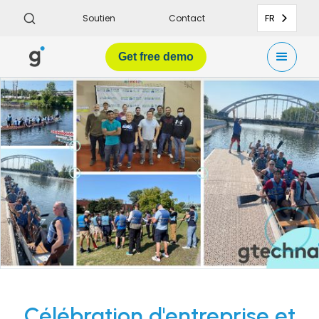
FR
Soutien
Contact
Get
free demo
Célébration d'entreprise et