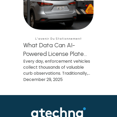
L'avenir Du Stationnement
What Data Can AI-
Powered License Plate
Every day, enforcement vehicles
Recognition (AI LPR)
collect thousands of valuable
Collect, and How Can
curb observations. Traditionally,
Municipalities Use It?
only the citation survives. Learn
December 29, 2025
how AI-powered LPR preserves
and transforms that data into
actionable insights that improve
parking operations, support
smarter investments, and benefit
the entire community.