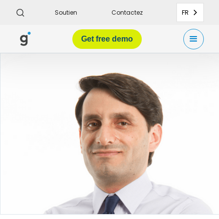
FR
Soutien
Contactez
Get
free demo