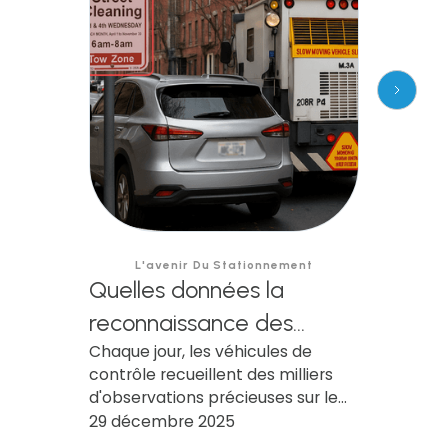
L'avenir Du Stationnement
Quelles données la
reconnaissance des
Chaque jour, les véhicules de
plaques d'immatriculation
contrôle recueillent des milliers
basée sur l'IA (AI LPR)
d'observations précieuses sur le
permet-elle de collecter,
stationnement en bordure de
29 décembre 2025
trottoir. Traditionnellement, seule