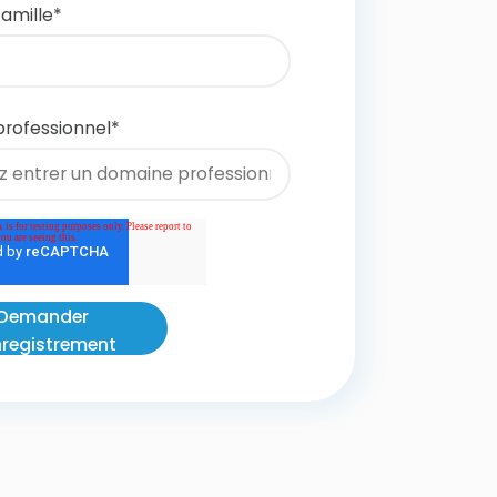
amille
*
professionnel
*