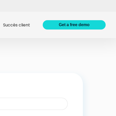
Succès client
Get
a
free demo