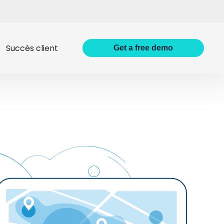
Succès client
Get
a
free demo