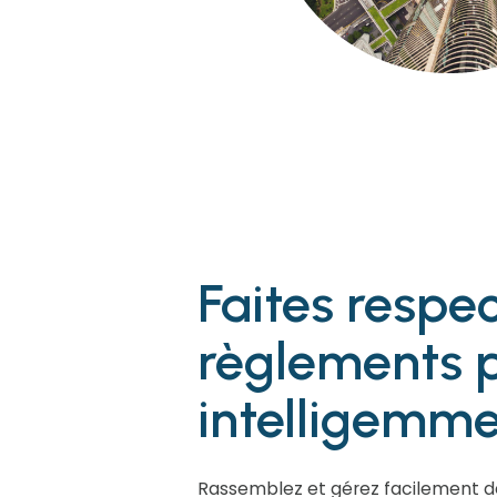
Faites respec
règlements p
intelligemm
Rassemblez et gérez facilement 