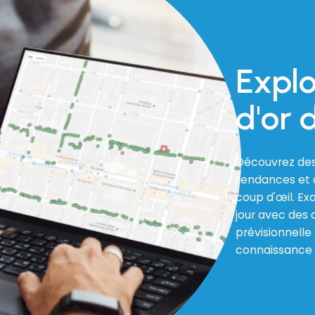
Explo
d'or 
Découvrez des
tendances et d
coup d'œil. Ex
jour avec des d
prévisionnelle
connaissance d