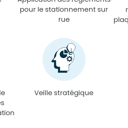
pour le stationnement sur
rue
plaq
de
Veille stratégique
es
ation