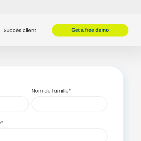
Succès client
Get
a
free demo
Nom de famille
*
e
*