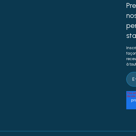
Pr
no
per
st
Inscr
façon
recev
à to