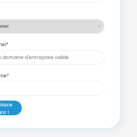
nel
*
one
*