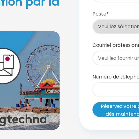
tion par la
Poste
*
Courriel profession
Numéro de téléph